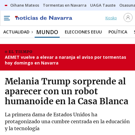
Oihane Mateos
Tormentas en Navarra
UAGA Tauste
Osasuna
Kiosko
MUNDO
ACTUALIDAD
ELECCIONES EEUU
POLÍTICA
EL TIEMPO
AEMET vuelve a elevar a naranja el aviso por tormentas
hoy domingo en Navarra
Melania Trump sorprende al
aparecer con un robot
humanoide en la Casa Blanca
La primera dama de Estados Unidos ha
protagonizado una cumbre centrada en la educación
y la tecnología