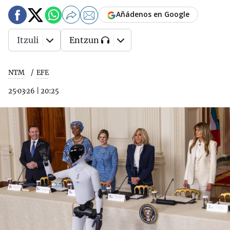
Añádenos en Google
Itzuli
Entzun
NTM
EFE
25·03·26
|
20:25