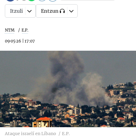
Itzuli
Entzun
NTM
E.P.
09·05·26
|
17:07
Ataque israelí en Líbano
E.P.