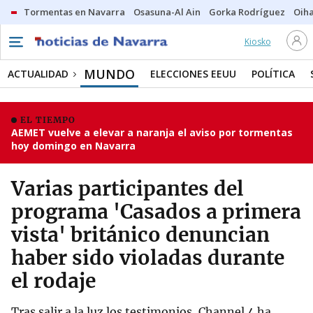
Tormentas en Navarra
Osasuna-Al Ain
Gorka Rodríguez
Oih
Kiosko
MUNDO
ACTUALIDAD
ELECCIONES EEUU
POLÍTICA
EL TIEMPO
AEMET vuelve a elevar a naranja el aviso por tormentas
hoy domingo en Navarra
Varias participantes del
programa 'Casados a primera
vista' británico denuncian
haber sido violadas durante
el rodaje
Tras salir a la luz los testimonios, Channel 4 ha