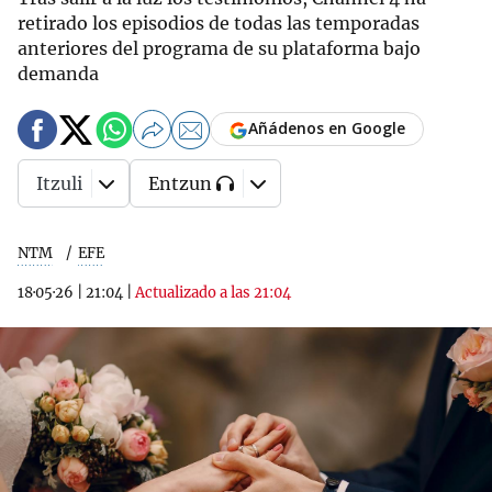
retirado los episodios de todas las temporadas
anteriores del programa de su plataforma bajo
demanda
Añádenos en Google
Itzuli
Entzun
NTM
EFE
18·05·26
|
21:04
|
Actualizado a las 21:04