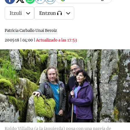
Itzuli
Entzun
Patricia Carballo Unai Beroiz
20·05·18
|
04:00
|
Actualizado a las 17:53
Koldo Villalba (a la izquierda) posa con una pareja de