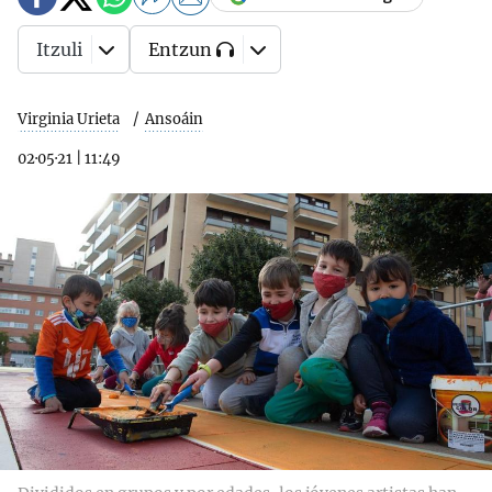
Itzuli
Entzun
Virginia Urieta
Ansoáin
02·05·21
|
11:49