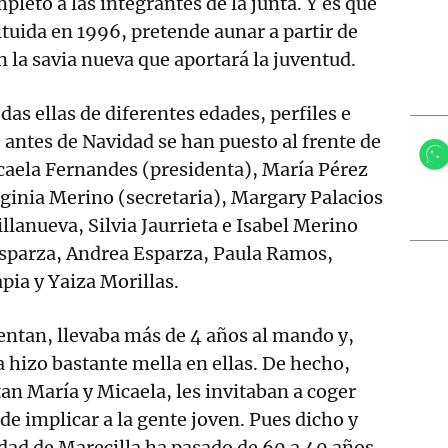
leto a las integrantes de la junta. Y es que
ituida en 1996, pretende aunar a partir de
 la savia nueva que aportará la juventud.
das ellas de diferentes edades, perfiles e
 antes de Navidad se han puesto al frente de
caela Fernandes (presidenta), María Pérez
rginia Merino (secretaria), Margary Palacios
llanueva, Silvia Jaurrieta e Isabel Merino
Esparza, Andrea Esparza, Paula Ramos,
pia y Yaiza Morillas.
uentan, llevaba más de 4 años al mando y,
hizo bastante mella en ellas. De hecho,
n María y Micaela, les invitaban a coger
r de implicar a la gente joven. Pues dicho y
dad de Marecilla ha pasado de 60 a 40 años.