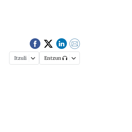
Itzuli
Entzun