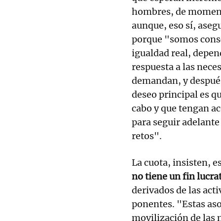
hombres, de momento
aunque, eso sí, aseg
porque "somos consc
igualdad real, depen
respuesta a las nece
demandan, y después
deseo principal es q
cabo y que tengan a
para seguir adelante
retos".
La cuota, insisten, e
no tiene un fin lucra
derivados de las act
ponentes. "Estas aso
movilización de las 