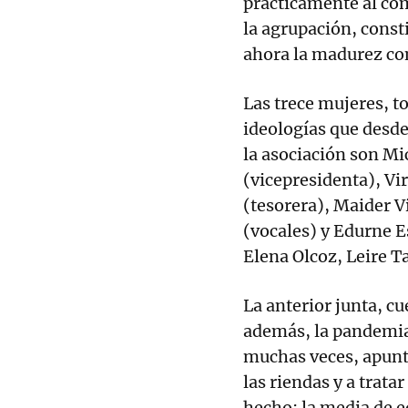
prácticamente al comp
la agrupación, const
ahora la madurez con
Las trece mujeres, to
ideologías que desde
la asociación son Mi
(vicepresidenta), Vi
(tesorera), Maider Vi
(vocales) y Edurne 
Elena Olcoz, Leire Ta
La anterior junta, c
además, la pandemia 
muchas veces, apunta
las riendas y a trata
hecho; la media de e