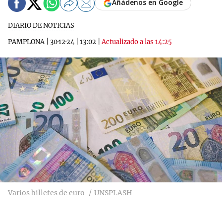
Añádenos en Google
DIARIO DE NOTICIAS
PAMPLONA
|
30·12·24
|
13:02
|
Actualizado a las 14:25
Varios billetes de euro
UNSPLASH