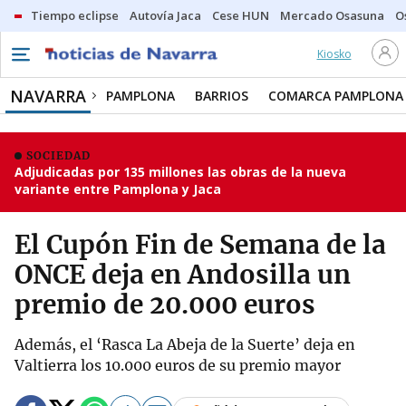
Tiempo eclipse
Autovía Jaca
Cese HUN
Mercado Osasuna
O
Kiosko
NAVARRA
PAMPLONA
BARRIOS
COMARCA PAMPLONA
SOCIEDAD
Adjudicadas por 135 millones las obras de la nueva
variante entre Pamplona y Jaca
El Cupón Fin de Semana de la
ONCE deja en Andosilla un
premio de 20.000 euros
Además, el ‘Rasca La Abeja de la Suerte’ deja en
Valtierra los 10.000 euros de su premio mayor