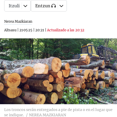
Itzuli
Entzun
Nerea Mazkiaran
Altsasu
|
21·05·25
|
20:21
|
Actualizado a las 20:32
Los troncos serán entregados a pie de pista o en el lugar que
se indique.
NEREA MAZKIARAN