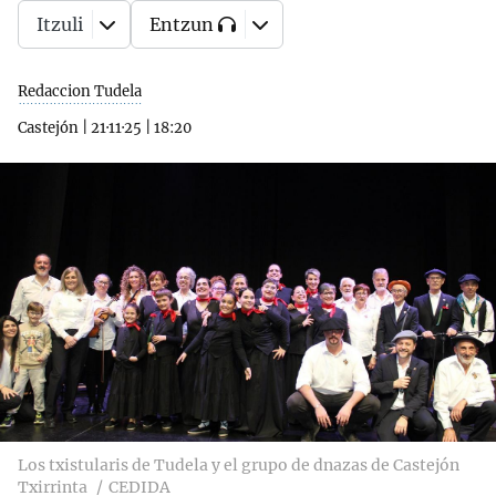
Itzuli
Entzun
Redaccion Tudela
Castejón
|
21·11·25
|
18:20
Los txistularis de Tudela y el grupo de dnazas de Castejón
Txirrinta
CEDIDA