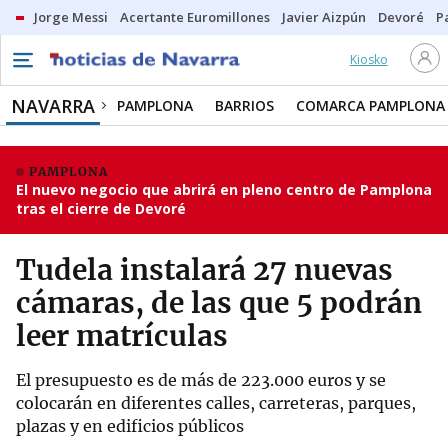
Jorge Messi
Acertante Euromillones
Javier Aizpún
Devoré
P
Kiosko
NAVARRA
PAMPLONA
BARRIOS
COMARCA PAMPLONA
PAMPLONA
El nuevo negocio que abrirá en pleno centro de Pamplona
tras el cierre de Devoré
Tudela instalará 27 nuevas
cámaras, de las que 5 podrán
leer matrículas
El presupuesto es de más de 223.000 euros y se
colocarán en diferentes calles, carreteras, parques,
plazas y en edificios públicos