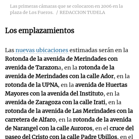
Las primeras cámaras que se colocaron en 2006 en la
plaza de Los Fueros.
REDACCION TUDELA
Los emplazamientos
Las
nuevas ubicaciones
estimadas serán en la
Rotonda de la avenida de Merindades con
avenida de Tarazon
a, en la
rotonda de la
avenida de Merindades con la calle Ador
, en la
rotonda de la UPNA
, en la
avenida de Huertas
Mayores con la avenida del Instituto
, en la
avenida de Zaragoza con la calle Irati
, en la
rotonda de la avenida de Las Merindades con la
carretera de Alfaro
, en la
rotonda de la avenida
de Narangel con la calle Auroros
, en el
cruce del
paseo del Cristo con la calle Padre Ubillos
, en el