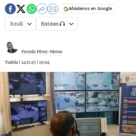
Añádenos en Google
Itzuli
Entzun
Fermín Pérez-Nievas
Tudela
|
24·11·25
|
19:04