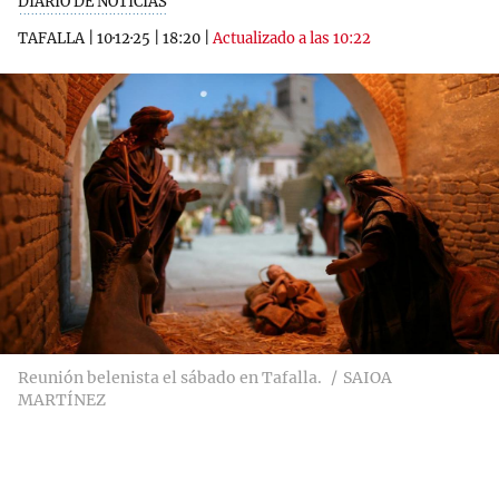
DIARIO DE NOTICIAS
TAFALLA
|
10·12·25
|
18:20
|
Actualizado a las 10:22
Reunión belenista el sábado en Tafalla.
SAIOA
MARTÍNEZ