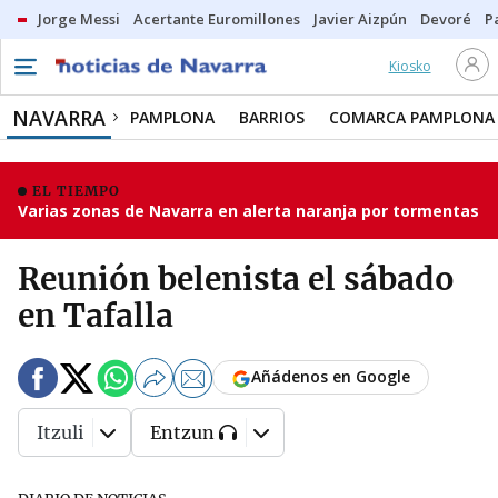
Jorge Messi
Acertante Euromillones
Javier Aizpún
Devoré
P
Kiosko
NAVARRA
PAMPLONA
BARRIOS
COMARCA PAMPLONA
EL TIEMPO
Varias zonas de Navarra en alerta naranja por tormentas
Reunión belenista el sábado
en Tafalla
Añádenos en Google
Itzuli
Entzun