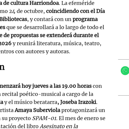
sa de cultura Harriondoa
. La efeméride
imo 24 de octubre,
coincidiendo con el Día
Bibliotecas
, y contará con un
programa
des
que se desarrollará a lo largo de todo el
e de propuestas se extenderá durante el
 2026
y reunirá literatura, música, teatro,
ntros con autores y autoras.
n
menzará hoy jueves a las 19.00 horas
con
n recital poético-musical a cargo de la
da
y el músico beratarra
, Joseba Irazoki
.
artista
Amaya Suberviola
protagonizará un
a su proyecto
SPAM-01
. El mes de enero se
ntación del libro
Asesinato en la