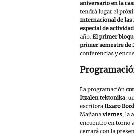
aniversario en la ca
tendrá lugar el próx
Internacional de las 
especial de activida
año.
El primer bloqu
primer semestre de
conferencias y encue
Programació
La programación
co
Itzalen tektonika
, u
escritora
Itxaro Bor
Mañana
viernes
, la 
encuentro en torno 
cerrará con la prese