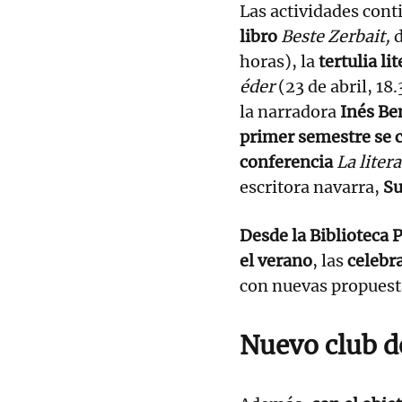
Las actividades con
libro
Beste Zerbait,
horas), la
tertulia lit
éder
(23 de abril, 18
la narradora
Inés Be
primer semestre se c
conferencia
La liter
escritora navarra,
Su
Desde la Biblioteca 
el verano
, las
celebr
con nuevas propuesta
Nuevo club d