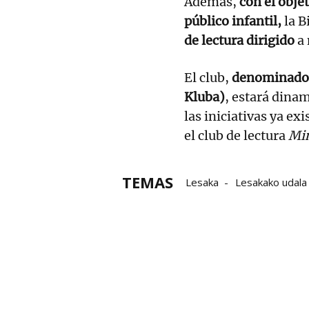
Además,
con el objet
público infantil,
la B
de lectura dirigido
a
El club,
denominado 
Kluba)
, estará dina
las iniciativas ya e
el club de lectura
Min
TEMAS
Lesaka
Lesakako udala
Bibliotecas públicas de N