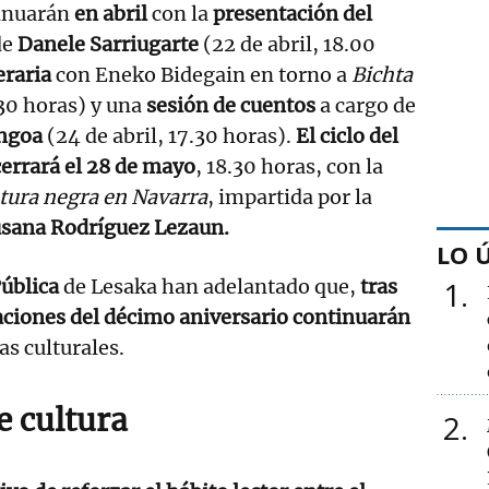
tinuarán
en abril
con la
presentación del
de
Danele Sarriugarte
(22 de abril, 18.00
eraria
con Eneko Bidegain en torno a
Bichta
.30 horas) y una
sesión de cuentos
a cargo de
ngoa
(24 de abril, 17.30 horas).
El ciclo del
errará el 28 de mayo
, 18.30 horas, con la
atura negra en Navarra
, impartida por la
sana Rodríguez Lezaun.
LO 
Pública
de Lesaka han adelantado que,
tras
1
aciones del décimo aniversario continuarán
s culturales.
e cultura
2