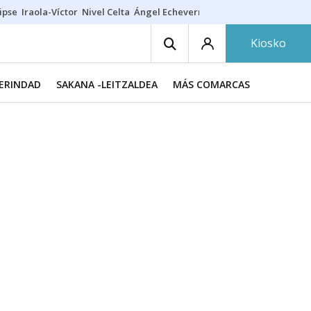
ipse
Iraola-Víctor
Nivel Celta
Ángel Echeverría
Obituario Ángel
Kiosko
MERINDAD
SAKANA -LEITZALDEA
MÁS COMARCAS