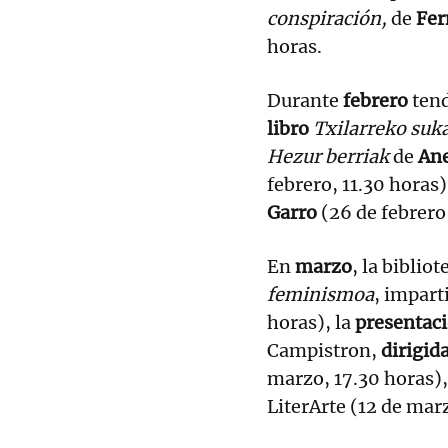
conspiración,
de
Fer
horas.
Durante
febrero
tend
libro
Txilarreko suka
Hezur berriak
de
Ane
febrero, 11.30 horas)
Garro
(26 de febrero,
En
marzo
, la biblio
feminismoa
, impart
horas), la
presentac
Campistron,
dirigid
marzo, 17.30 horas),
LiterArte (12 de mar