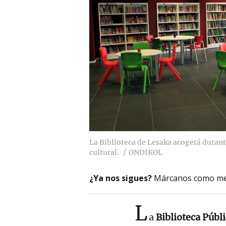
La Biblioteca de Lesaka acogerá durant
cultural.
ONDIKOL
¿Ya nos sigues?
Márcanos como me
L
a
Biblioteca Públ