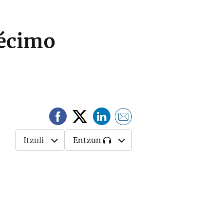
décimo
Itzuli
Entzun