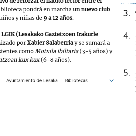
ivo de reforzar el hábito lector entre el
iblioteca pondrá en marcha
un nuevo club
3
 niños y niñas de
9 a 12 años
.
4
LGIK (Lesakako Gaztetxoen Irakurle
mizado por
Xabier Salaberria
y se sumará a
xistentes como
Motxila ibiltaria
(3-5 años) y
tzoan kux kux
(6-8 años).
5
Ayuntamiento de Lesaka
Bibliotecas
avarra
Bortziriak