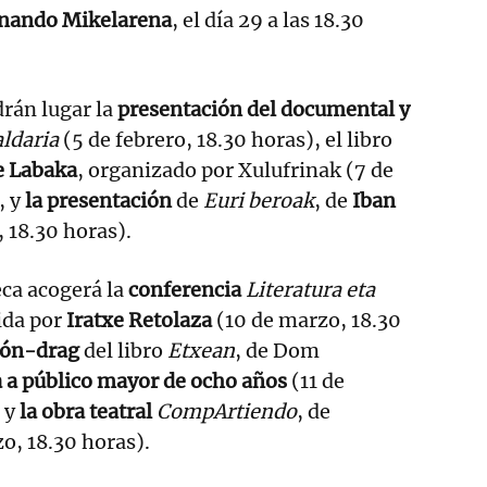
nando Mikelarena
, el día 29 a las 18.30
rán lugar la
presentación del documental y
ldaria
(5 de febrero, 18.30 horas), el libro
 Labaka
, organizado por Xulufrinak (7 de
, y
la presentación
de
Euri beroak
, de
Iban
 18.30 horas).
teca acogerá la
conferencia
Literatura eta
ida por
Iratxe Retolaza
(10 de marzo, 18.30
ión-drag
del libro
Etxean
, de Dom
a a público mayor de ocho años
(11 de
 y
la obra teatral
CompArtiendo
, de
zo, 18.30 horas).