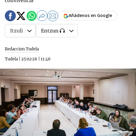
convivencia
Añádenos en Google
Itzuli
Entzun
Redaccion Tudela
Tudela
|
25·02·26
|
11:46