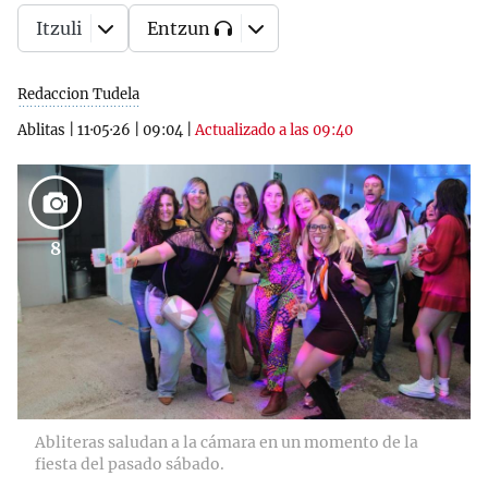
Itzuli
Entzun
Redaccion Tudela
Ablitas
|
11·05·26
|
09:04
|
Actualizado a las 09:40
8
Abliteras saludan a la cámara en un momento de la
fiesta del pasado sábado.