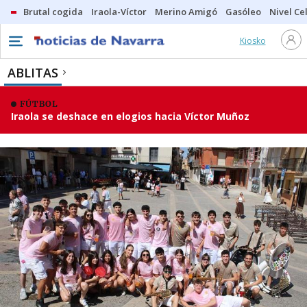
Brutal cogida
Iraola-Víctor
Merino Amigó
Gasóleo
Nivel Ce
Kiosko
ABLITAS
FÚTBOL
Iraola se deshace en elogios hacia Víctor Muñoz