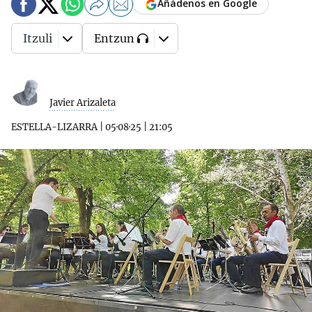
Añádenos en Google
Itzuli
Entzun
Javier Arizaleta
ESTELLA-LIZARRA
|
05·08·25
|
21:05