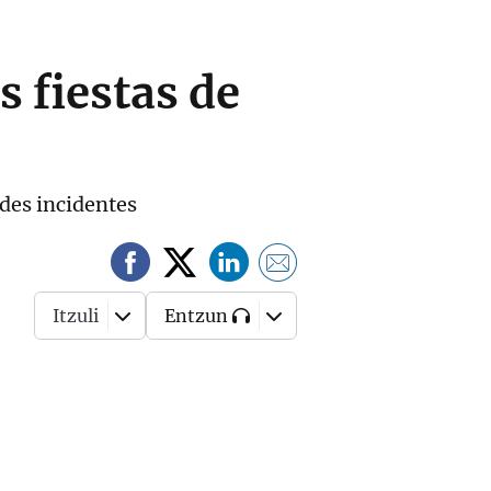
s fiestas de
ndes incidentes
Itzuli
Entzun