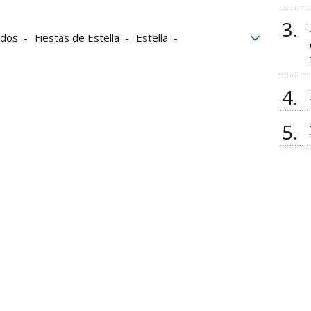
3
idos
Fiestas de Estella
Estella
4
5