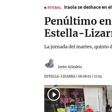
Iraola se deshace en e
FÚTBOL
Penúltimo enc
Estella-Lizar
La jornada del martes, quinto d
Javier Arizaleta
ESTELLA-LIZARRA
|
06·08·25
|
11:04