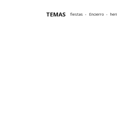
TEMAS
fiestas
Encierro
her
seguridad
Denuncias