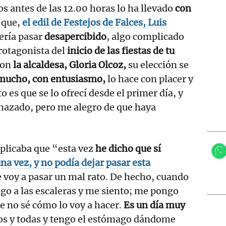
s antes de las 12.00 horas lo ha llevado
con
s que,
el edil de Festejos de Falces, Luis
ería pasar
desapercibido
, algo complicado
rotagonista del
inicio de las fiestas de tu
con
la alcaldesa, Gloria Olcoz,
su elección se
 mucho, con entusiasmo,
lo hace con placer y
rto es que se lo ofrecí desde el primer día, y
chazado, pero me alegro de que haya
plicaba que “esta vez
he dicho que sí
una vez, y no podía dejar pasar esta
 voy a pasar un mal rato. De hecho, cuando
go a las escaleras y me siento; me pongo
e no sé cómo lo voy a hacer.
Es un día muy
os y todas y tengo el estómago dándome