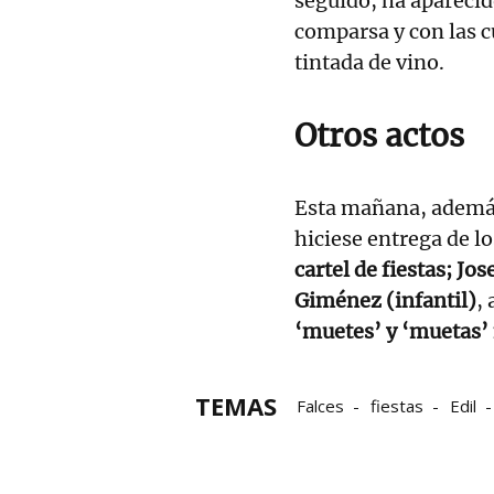
seguido, ha aparecid
comparsa y con las c
tintada de vino.
Otros actos
Esta mañana, además
hiciese entrega de l
cartel de fiestas; J
Giménez (infantil)
,
‘muetes’ y ‘muetas’ 
TEMAS
Falces
fiestas
Edil
Fiestas de Falces
Ayun