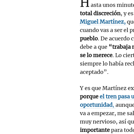
H
asta unos minuto
total discreción
, y e
Miguel Martínez,
qu
cuando vas a ser el p
pueblo
. De acuerdo 
debe a que
“trabaja
se lo merece
. Lo cie
siempre lo había re
aceptado”.
Y es que Martínez ex
porque
el tren pasa 
oportunidad
,
aunque
va a empezar, me sal
muy nervioso, así qu
importante
para tod