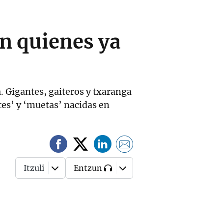
en quienes ya
. Gigantes, gaiteros y txaranga
es’ y ‘muetas’ nacidas en
Itzuli
Entzun