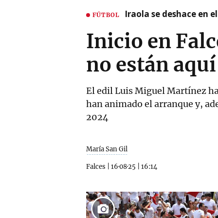
Iraola se deshace en e
FÚTBOL
Inicio en Fal
no están aquí
El edil Luis Miguel Martínez ha
han animado el arranque y, ad
2024
María San Gil
Falces
|
16·08·25
|
16:14