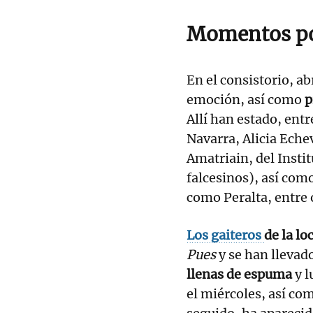
Momentos p
En el consistorio, a
emoción, así como
p
Allí han estado, entr
Navarra, Alicia Echev
Amatriain, del Insti
falcesinos), así com
como Peralta, entre 
Los gaiteros
de la lo
Pues
y se han llevad
llenas de espuma
y l
el miércoles, así com