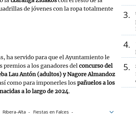
o la
txaranga Zidakos
con el resto de la
uadrillas de jóvenes con la ropa totalmente
3
4
, ha servido para que el Ayuntamiento le
5
os premios a los ganadores del
concurso del
oseba Lau Antón (adultos) y Nagore Almandoz
 así como para imponerles los
pañuelos a los
nacidas a lo largo de 2024
.
Ribera-Alta
Fiestas en Falces
tamiento de Falces
Pilón de Falces