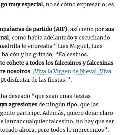
lgo muy especial,
no sé cómo expresarlo; es
pañeras de partido (AIF)
, así como por
sus
onal
, como había adelantado y escuchando
adrilla le vitoreaba “Luis Miguel, Luis
l balcón y ha gritado: “Falcesinos,
te cohete a todos los falcesinos y falcesinas
tre nosotros
.
¡Viva la Virgen de Nieva! ¡Viva
¡A disfrutar de las fiestas!”.
 ha deseado “que sean unas fiestas
aya agresiones
de ningún tipo, que las
 gente participe. Además, quiero dejar claro
e lanzar cualquier falcesino, no hay que ser
 tocado ahora, pero todos lo merecemos”.