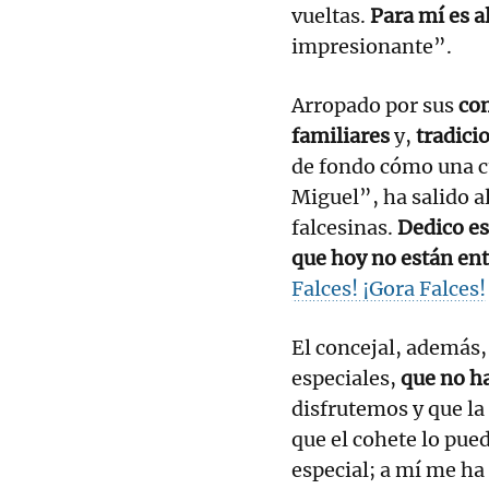
vueltas.
Para mí es a
impresionante”.
Arropado por sus
com
familiares
y,
tradici
de fondo cómo una cu
Miguel”, ha salido a
falcesinas.
Dedico es
que hoy no están en
Falces! ¡Gora Falces!
El concejal, además,
especiales,
que no h
disfrutemos y que la
que el cohete lo pued
especial; a mí me ha