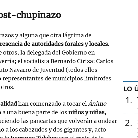
ost-chupinazo
brazos y alguna que otra lágrima de
resencia de autoridades forales y locales
.
e otros, la delegada del Gobierno en
erría; el socialista Bernardo Ciriza; Carlos
tuto Navarro de Juventud (todos ellos
o representantes de municipios limítrofes
otros.
LO 
1
calidad
han comenzado a tocar el
Ánimo
o a una buena parte de los
niños y niñas,
2
uciendo las pancartas que volverán a ondear
o a los cabezudos y dos gigantes y, acto