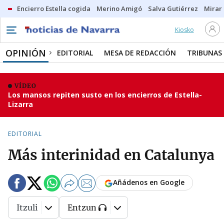
Encierro Estella cogida
Merino Amigó
Salva Gutiérrez
Mirar 
Kiosko
OPINIÓN
EDITORIAL
MESA DE REDACCIÓN
TRIBUNAS
VÍDEO
Los mansos repiten susto en los encierros de Estella-
Lizarra
EDITORIAL
Más interinidad en Catalunya
Añádenos en Google
Itzuli
Entzun