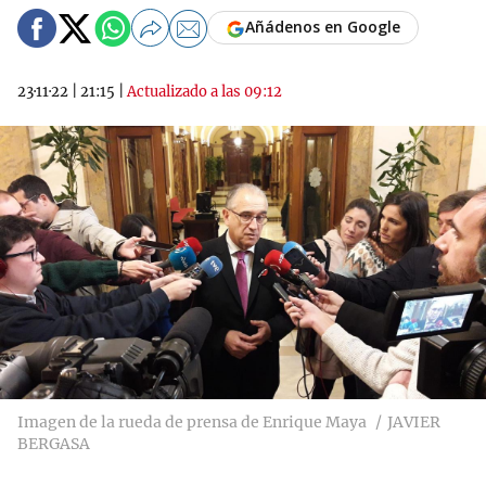
Añádenos en Google
23·11·22
|
21:15
|
Actualizado a las 09:12
Imagen de la rueda de prensa de Enrique Maya
JAVIER
BERGASA