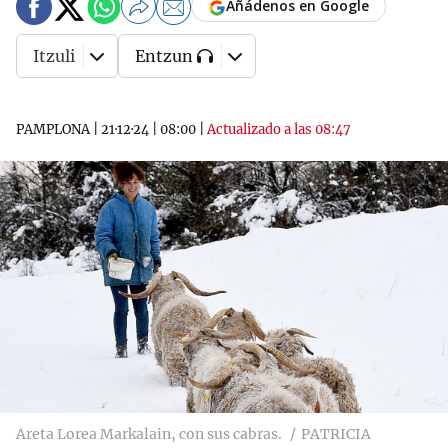
Añádenos en Google
Itzuli
Entzun
PAMPLONA
|
21·12·24
|
08:00
|
Actualizado a las 08:47
Areta Lorea Markalain, con sus cabras.
PATRICIA