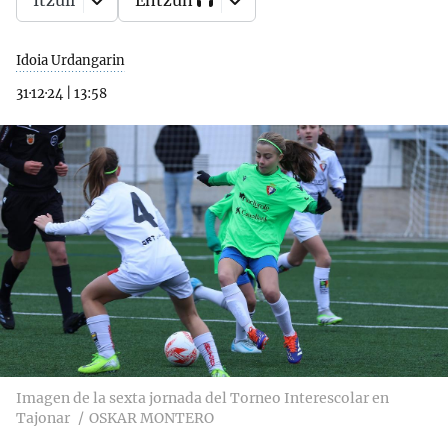
Itzuli
Entzun
Idoia Urdangarin
31·12·24
|
13:58
Imagen de la sexta jornada del Torneo Interescolar en
Tajonar
OSKAR MONTERO