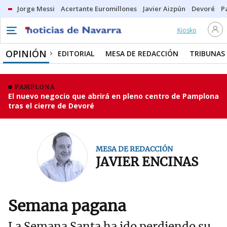
Jorge Messi
Acertante Euromillones
Javier Aizpún
Devoré
P
Kiosko
OPINIÓN
EDITORIAL
MESA DE REDACCIÓN
TRIBUNAS
PAMPLONA
El nuevo negocio que abrirá en pleno centro de Pamplona
tras el cierre de Devoré
MESA DE REDACCIÓN
JAVIER ENCINAS
Semana pagana
La Semana Santa ha ido perdiendo su