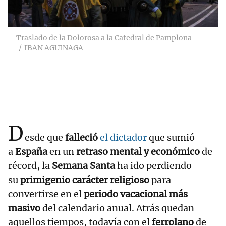
Traslado de la Dolorosa a la Catedral de Pamplona
IBAN AGUINAGA
D
esde que
falleció
el dictador
que sumió
a
España
en un
retraso mental y económico
de
récord, la
Semana Santa
ha ido perdiendo
su
primigenio carácter religioso
para
convertirse en el
periodo vacacional más
masivo
del calendario anual. Atrás quedan
aquellos tiempos, todavía con el
ferrolano
de