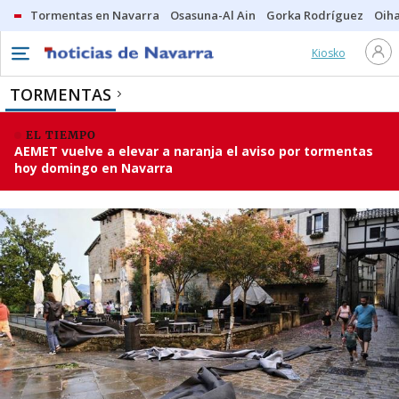
Tormentas en Navarra
Osasuna-Al Ain
Gorka Rodríguez
Oih
Kiosko
TORMENTAS
EL TIEMPO
AEMET vuelve a elevar a naranja el aviso por tormentas
hoy domingo en Navarra