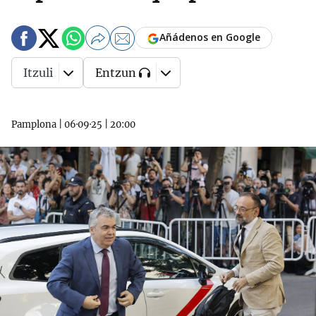
Añádenos en Google
Itzuli
Entzun
Pamplona
|
06·09·25
|
20:00