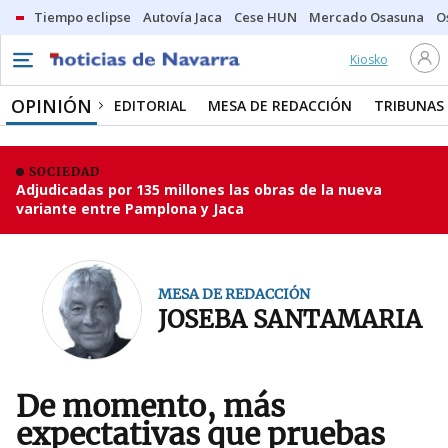
Tiempo eclipse
Autovía Jaca
Cese HUN
Mercado Osasuna
O
Kiosko
OPINIÓN
EDITORIAL
MESA DE REDACCIÓN
TRIBUNAS
SOCIEDAD
Adjudicadas por 135 millones las obras de la nueva
variante entre Pamplona y Jaca
MESA DE REDACCIÓN
JOSEBA SANTAMARIA
De momento, más
expectativas que pruebas