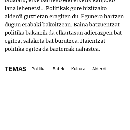
bidaiatu, etxe barneko edo etxetik kanpoko
lana lehenetsi… Politikak gure bizitzako
alderdi guztietan eragiten du. Egunero hartzen
dugun erabaki bakoitzean. Baina batzuentzat
politika bakarrik da elkartasun adierazpen bat
egitea, salaketa bat burutzea. Haientzat
politika egitea da bazterrak nahastea.
TEMAS
Politika
Batek
Kultura
Alderdi