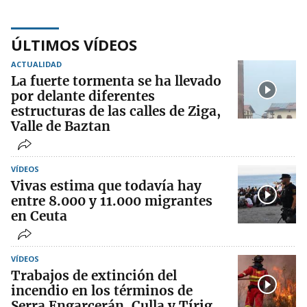
ÚLTIMOS VÍDEOS
ACTUALIDAD
La fuerte tormenta se ha llevado
por delante diferentes
estructuras de las calles de Ziga,
Valle de Baztan
VÍDEOS
Vivas estima que todavía hay
entre 8.000 y 11.000 migrantes
en Ceuta
VÍDEOS
Trabajos de extinción del
incendio en los términos de
Serra Engarcerán, Culla y Tírig,