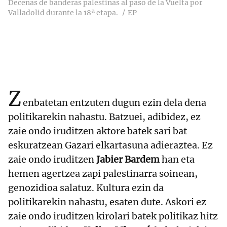
Decenas de banderas palestinas al paso de la Vuelta por
Valladolid durante la 18ª etapa.
EP
Z
enbatetan entzuten dugun ezin dela dena
politikarekin nahastu. Batzuei, adibidez, ez
zaie ondo iruditzen aktore batek sari bat
eskuratzean Gazari elkartasuna adieraztea. Ez
zaie ondo iruditzen
Jabier Bardem
han eta
hemen agertzea zapi palestinarra soinean,
genozidioa salatuz. Kultura ezin da
politikarekin nahastu, esaten dute. Askori ez
zaie ondo iruditzen kirolari batek politikaz hitz