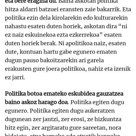
eta bere eragina du.
Baina askotan politika
hitza aldarri batzuei eransten zaie bakarrik. Eta
politika ezin dela kirolarekin edo kulturarekin
nahastu esaten duten horiek, askotan dira “ni
ez naiz eskuinekoa ezta ezkerrekoa” esaten
duten horiek berak. Ni apolitikoa naiz, esaten
dute, kontuan hartu gabe egunero ematen
dugun pauso bakoitzarekin ari garela
erakusten gure joera politikoa, nahiz eta izenik
ez jarri.
Politika botoa emateko eskubidea gauzatzea
baino askoz harago doa
. Politika egiten dugu
egunero. Politika egiten dugu aukeratzen
dugunean zer jantzi, zer erosi, ze hizkuntza
hitz egin, zer argitaratu gure sareetan, nora