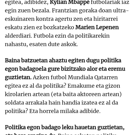
egitea, adibidez,
Kylian Mbappé
futbolariak iaz
egin zuen bezala. Frantzian goraka doan ultra-
eskuinaren kontra agertu zen eta hiritarrei
eskatu zien ez bozkatzeko
Marien Lepenen
alderdiari. Futbola ezin da politikarekin
nahastu, esaten dute askok.
Baina batzuetan ahaztu egiten dugu politika
egon badagoela gure bizitzako alor eta eremu
guztietan.
Azken futbol Mundiala Qatarren
egitea ez al da politika? Emakume eta gizon
kirolarien artean (eta baita aktoreen artean)
soldata arrakala hain handia izatea ez al da
politika? Eta horrela milaka adibide.
Politika egon badago leku hauetan guztietan,