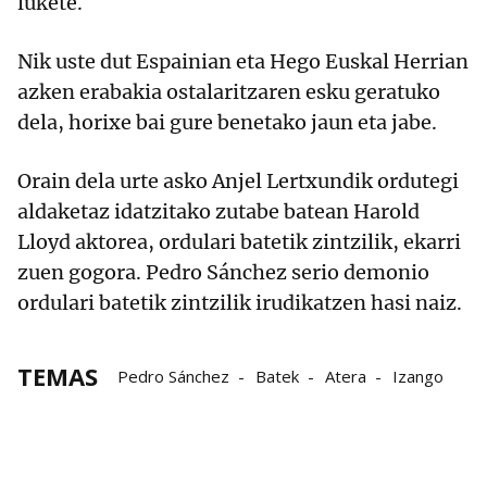
lukete.
Nik uste dut Espainian eta Hego Euskal Herrian
azken erabakia ostalaritzaren esku geratuko
dela, horixe bai gure benetako jaun eta jabe.
Orain dela urte asko Anjel Lertxundik ordutegi
aldaketaz idatzitako zutabe batean Harold
Lloyd aktorea, ordulari batetik zintzilik, ekarri
zuen gogora. Pedro Sánchez serio demonio
ordulari batetik zintzilik irudikatzen hasi naiz.
TEMAS
Pedro Sánchez
Batek
Atera
Izango