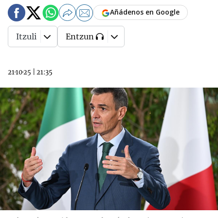
Añádenos en Google
Itzuli
Entzun
21·10·25
|
21:35