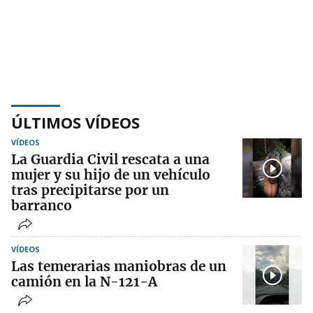
ÚLTIMOS VÍDEOS
VÍDEOS
La Guardia Civil rescata a una
mujer y su hijo de un vehículo
tras precipitarse por un
barranco
VÍDEOS
Las temerarias maniobras de un
camión en la N-121-A