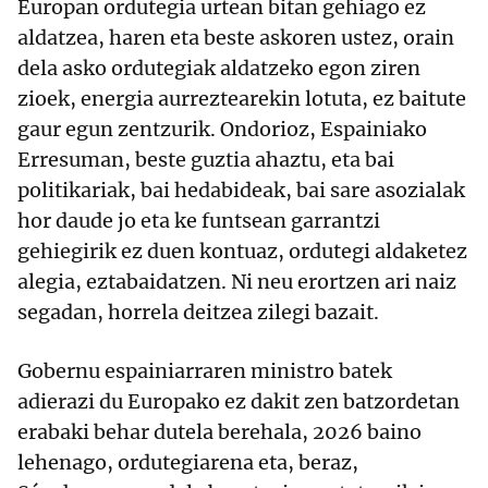
Europan ordutegia urtean bitan gehiago ez
aldatzea, haren eta beste askoren ustez, orain
dela asko ordutegiak aldatzeko egon ziren
zioek, energia aurreztearekin lotuta, ez baitute
gaur egun zentzurik. Ondorioz, Espainiako
Erresuman, beste guztia ahaztu, eta bai
politikariak, bai hedabideak, bai sare asozialak
hor daude jo eta ke funtsean garrantzi
gehiegirik ez duen kontuaz, ordutegi aldaketez
alegia, eztabaidatzen. Ni neu erortzen ari naiz
segadan, horrela deitzea zilegi bazait.
Gobernu espainiarraren ministro batek
adierazi du Europako ez dakit zen batzordetan
erabaki behar dutela berehala, 2026 baino
lehenago, ordutegiarena eta, beraz,