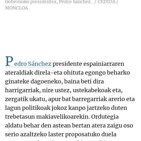
Gobernuko presidentea, Pedro Sánchez.
CEDIDA /
MONCLOA
P
edro Sánchez
presidente espainiarraren
ateraldiak direla-eta ohituta egongo beharko
ginateke dagoeneko, baina beti dira
harrigarriak, nire ustez, ustekabekoak eta,
zergatik ukatu, apur bat barregarriak arerio eta
lagun politikoak jokoz kanpo jartzeko duten
trebetasun makiavelikoarekin. Ordutegia
aldatu behar den astean bertan atera zaigu oso
serio azaltzeko laster proposatuko duela