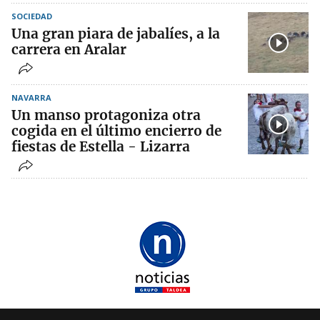
SOCIEDAD
Una gran piara de jabalíes, a la
carrera en Aralar
NAVARRA
Un manso protagoniza otra
cogida en el último encierro de
fiestas de Estella - Lizarra