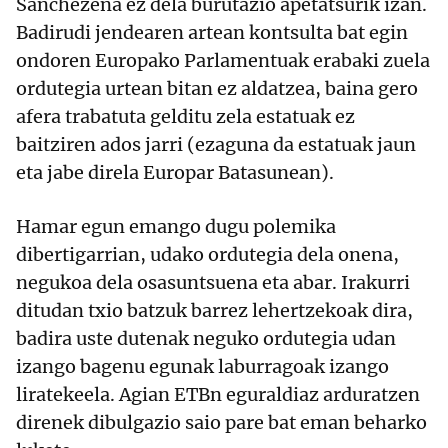
Sánchezena ez dela burutazio apetatsurik izan.
Badirudi jendearen artean kontsulta bat egin
ondoren Europako Parlamentuak erabaki zuela
ordutegia urtean bitan ez aldatzea, baina gero
afera trabatuta gelditu zela estatuak ez
baitziren ados jarri (ezaguna da estatuak jaun
eta jabe direla Europar Batasunean).
Hamar egun emango dugu polemika
dibertigarrian, udako ordutegia dela onena,
negukoa dela osasuntsuena eta abar. Irakurri
ditudan txio batzuk barrez lehertzekoak dira,
badira uste dutenak neguko ordutegia udan
izango bagenu egunak laburragoak izango
liratekeela. Agian ETBn eguraldiaz arduratzen
direnek dibulgazio saio pare bat eman beharko