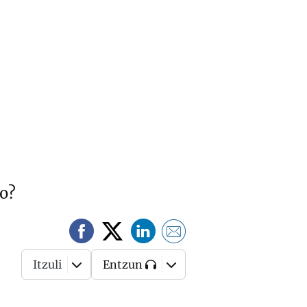
ao?
Itzuli
Entzun