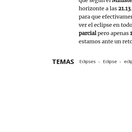
que según el
Ministe
horizonte a las
21.13
para que efectivame
ver el eclipse en to
parcial
pero apenas
estamos ante un reto
TEMAS
Eclipses
Eclipse
ecli