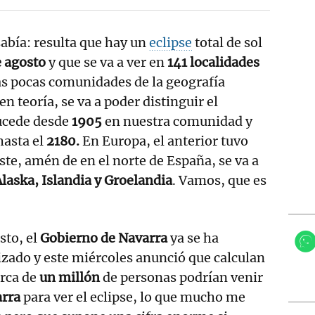
sabía: resulta que hay un
eclipse
total de sol
e agosto
y que se va a ver en
141 localidades
las pocas comunidades de la geografía
en teoría, se va a poder distinguir el
ucede desde
1905
en nuestra comunidad y
hasta el
2180.
En Europa, el anterior tuvo
este, amén de en el norte de España, se va a
Alaska, Islandia y Groelandia
. Vamos, que es
sto, el
Gobierno de Navarra
ya se ha
zado y este miércoles anunció que calculan
rca de
un millón
de personas podrían venir
arra
para ver el eclipse, lo que mucho me