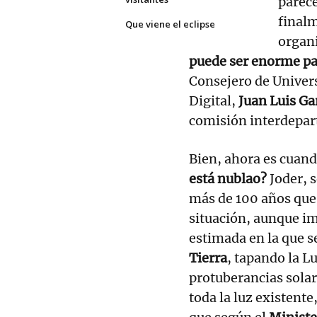
parece
finalm
Que viene el eclipse
organ
puede ser enorme p
Consejero de Univer
Digital,
Juan Luis Ga
comisión interdepar
Bien, ahora es cuand
está nublao?
Joder, 
más de 100 años que 
situación, aunque im
estimada en la que s
Tierra
, tapando la Lu
protuberancias solar
toda la luz existent