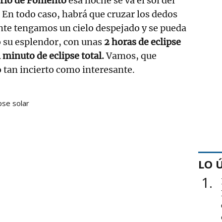
rio de Fomento
esa noche se va el sol del
. En todo caso, habrá que cruzar los dedos
nte tengamos un cielo despejado y se pueda
do su esplendor, con unas
2 horas de eclipse
1 minuto de eclipse total.
Vamos, que
 tan incierto como interesante.
pse solar
LO 
1