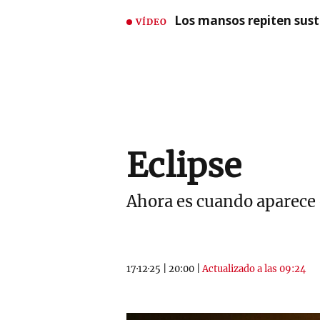
Los mansos repiten susto
VÍDEO
Eclipse
Ahora es cuando aparece e
17·12·25
|
20:00
|
Actualizado a las 09:24