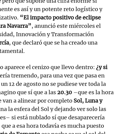
 pero que supone una cifra enorme si
ente es así y un potente reto logístico y
izativo.
“El impacto positivo de eclipse
ara Navarra”
, anunció este miércoles el
sidad, Innovación y Transformación
rcía
, que declaró que se ha creado una
tamental.
o aparece el cenizo que llevo dentro:
¿y si
sería tremendo, para una vez que pasa en
un 12 de agosto no se pudiese ver toda la
agino que sí que a las
20.30
–que es la hora
e van a alinear por completo
Sol, Luna y
na la esfera del Sol y dejando ver solo las
es– si está nublado sí que desaparecería
e, que a esa hora todavía es mucha puesto