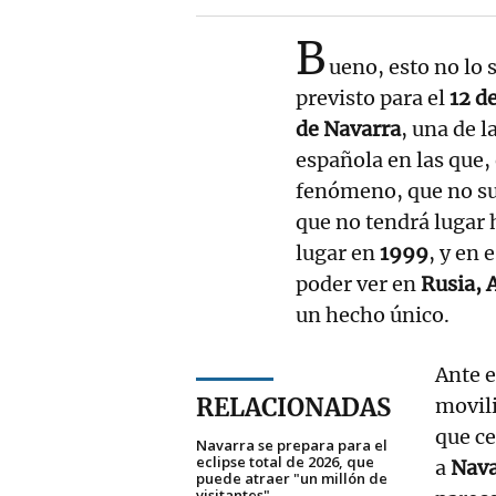
B
ueno, esto no lo 
previsto para el
12 d
de Navarra
, una de 
española en las que, 
fenómeno, que no s
que no tendrá lugar 
lugar en
1999
, y en 
poder ver en
Rusia, 
un hecho único.
Ante e
RELACIONADAS
movili
que ce
Navarra se prepara para el
eclipse total de 2026, que
a
Nav
puede atraer "un millón de
visitantes"