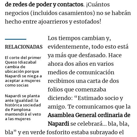
de redes de poder y contactos
. ¡Cuántos
negocios (incluidos casamientos) no se habrán
hecho entre ajoarrieros y estofados!
Los tiempos cambian y,
evidentemente, todo esto está
RELACIONADAS
ya más que desfasado. Hace
El corte del primer
Queso Idiazabal
ahora dos años en varios
cambia de
ubicación porque
medios de comunicación
Napardi se niega a
recibimos una carta de dos
aceptar a mujeres
como socias
folios que comenzaba
Napardi se planta
diciendo: “Estimado socio y
ante Igualdad: la
histórica sociedad
amigo. Te comunicamos que la
de Pamplona
mantendrá el veto
Asamblea General ordinaria de
a las mujeres
Napardi
se celebrará… bla, bla,
bla” y en verde fosforito estaba subrayado el