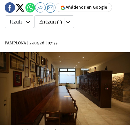
Añádenos en Google
Itzuli
Entzun
PAMPLONA
|
23·04·26
|
07:33