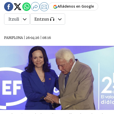
Añádenos en Google
Itzuli
Entzun
PAMPLONA
|
26·04·26
|
08:16