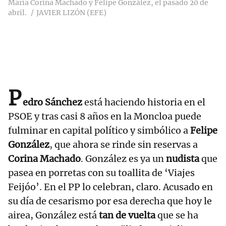
María Corina Machado y Felipe González, el pasado 20 de
abril.
JAVIER LIZÓN (EFE)
P
edro Sánchez
está haciendo historia en el
PSOE y tras casi 8 años en la Moncloa puede
fulminar en capital político y simbólico a
Felipe
González
, que ahora se rinde sin reservas a
Corina Machado
. González es ya un
nudista
que
pasea en porretas con su toallita de ‘Viajes
Feijóo’. En el PP lo celebran, claro. Acusado en
su día de cesarismo por esa derecha que hoy le
airea, González está
tan de vuelta
que se ha