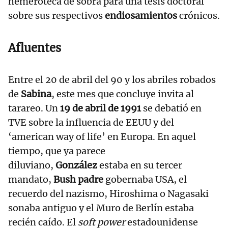
hemeroteca de sobra para una tesis doctoral
sobre sus respectivos
endiosamientos
crónicos.
Afluentes
Entre el 20 de abril del 90 y los abriles robados
de
Sabina
, este mes que concluye invita al
tarareo. Un
19 de abril de 1991
se debatió en
TVE sobre la influencia de EEUU y del
‘american way of life’ en Europa. En aquel
tiempo, que ya parece
diluviano,
González
estaba en su tercer
mandato,
Bush padre
gobernaba USA, el
recuerdo del nazismo, Hiroshima o Nagasaki
sonaba antiguo y el Muro de Berlín estaba
recién caído. El
soft power
estadounidense