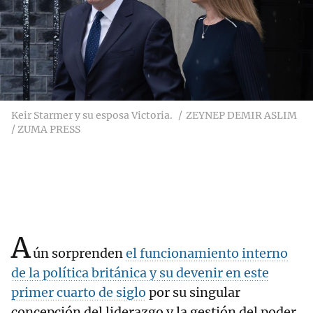
Keir Starmer y su esposa Victoria.
ZEYNEP DEMIR ASLIM
/ ZUMA PRESS
A
ún sorprenden
el funcionamiento interno
de la política británica y su devenir en este
primer cuarto de siglo
por su singular
concepción del liderazgo y la gestión del poder