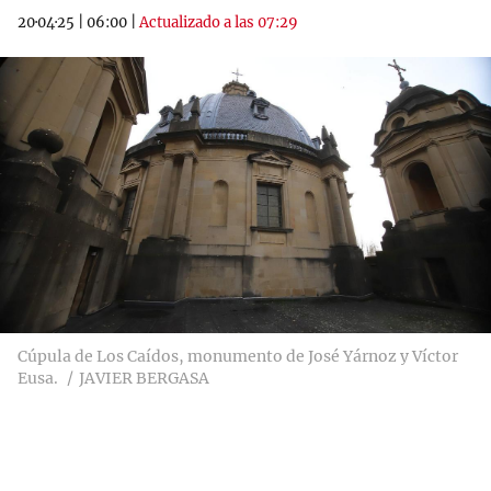
20·04·25
|
06:00
|
Actualizado a las 07:29
Cúpula de Los Caídos, monumento de José Yárnoz y Víctor
Eusa.
JAVIER BERGASA