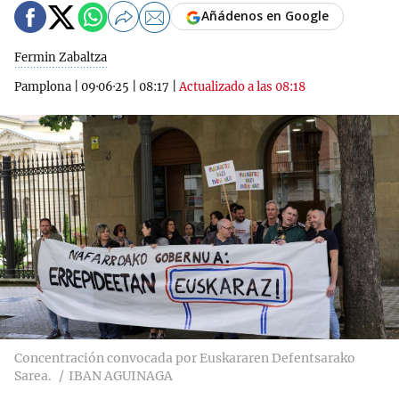
Añádenos en Google
Fermin Zabaltza
Pamplona
|
09·06·25
|
08:17
|
Actualizado a las 08:18
Concentración convocada por Euskararen Defentsarako
Sarea.
IBAN AGUINAGA