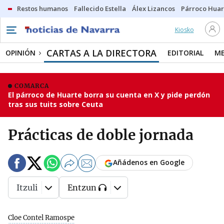
Restos humanos
Fallecido Estella
Álex Lizancos
Párroco Huar
Kiosko
CARTAS A LA DIRECTORA
OPINIÓN
EDITORIAL
ME
COMARCA
El párroco de Huarte borra su cuenta en X y pide perdón
tras sus tuits sobre Ceuta
Prácticas de doble jornada
Añádenos en Google
Itzuli
Entzun
Cloe Contel Ramospe