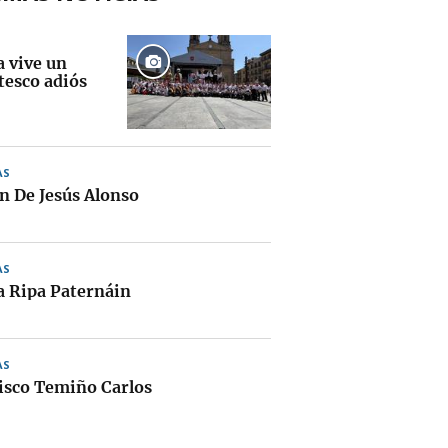
a vive un
tesco adiós
AS
 De Jesús Alonso
AS
a Ripa Paternáin
AS
isco Temiño Carlos