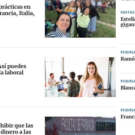
prácticas en
ancia, Italia,
FIESTAS
Estell
gigan
ESQUEL
Ramón
 Así puedes
da laboral
ESQUEL
Blanc
ESQUEL
Franc
hibir que las
dinero a las