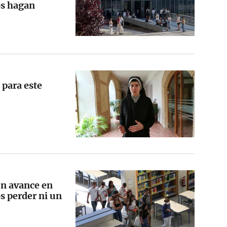
os hagan
 para este
un avance en
s perder ni un