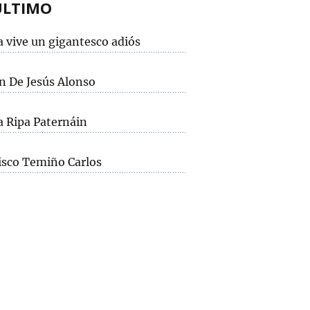
ÚLTIMO
a vive un gigantesco adiós
 De Jesús Alonso
a Ripa Paternáin
isco Temiño Carlos