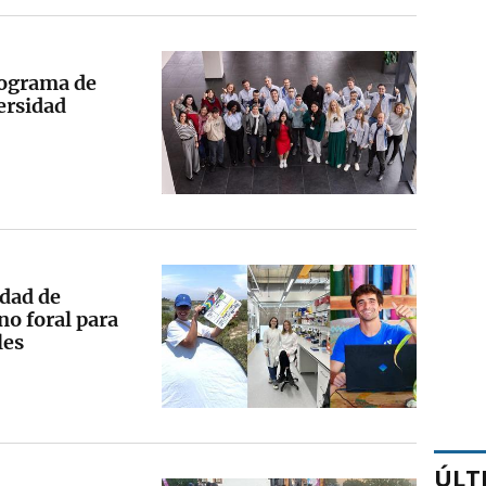
rograma de
ersidad
idad de
no foral para
les
ÚLT