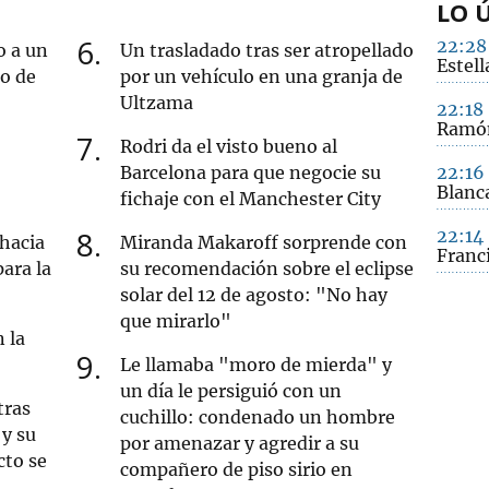
LO 
6
22:28
o a un
Un trasladado tras ser atropellado
Estell
ro de
por un vehículo en una granja de
Ultzama
22:18
Ramón
7
Rodri da el visto bueno al
Barcelona para que negocie su
22:16
Blanc
fichaje con el Manchester City
8
22:14
 hacia
Miranda Makaroff sorprende con
Franc
ara la
su recomendación sobre el eclipse
solar del 12 de agosto: "No hay
que mirarlo"
 la
9
Le llamaba "moro de mierda" y
un día le persiguió con un
tras
cuchillo: condenado un hombre
y su
por amenazar y agredir a su
cto se
compañero de piso sirio en