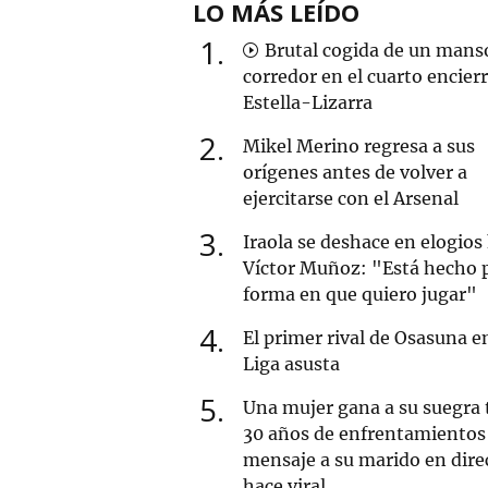
LO MÁS LEÍDO
1
Brutal cogida de un mans
corredor en el cuarto encier
Estella-Lizarra
2
Mikel Merino regresa a sus
orígenes antes de volver a
ejercitarse con el Arsenal
3
Iraola se deshace en elogios
Víctor Muñoz: "Está hecho p
forma en que quiero jugar"
4
El primer rival de Osasuna en
Liga asusta
5
Una mujer gana a su suegra 
30 años de enfrentamientos 
mensaje a su marido en dire
hace viral