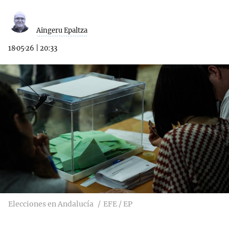
Aingeru Epaltza
18·05·26
|
20:33
Elecciones en Andalucía
EFE / EP