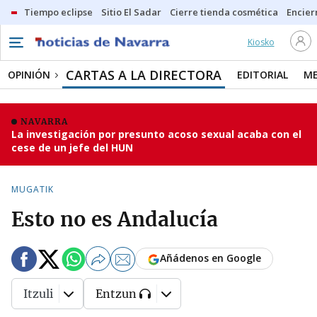
Tiempo eclipse
Sitio El Sadar
Cierre tienda cosmética
Encier
Kiosko
CARTAS A LA DIRECTORA
OPINIÓN
EDITORIAL
ME
NAVARRA
La investigación por presunto acoso sexual acaba con el
cese de un jefe del HUN
MUGATIK
Esto no es Andalucía
Añádenos en Google
Itzuli
Entzun