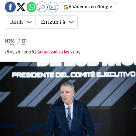
Añádenos en Google
Itzuli
Entzun
NTM
EP
18·05·26
|
20:18
|
Actualizado a las 21:05