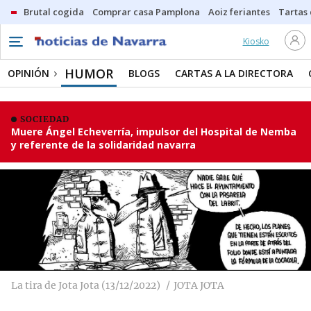
Brutal cogida
Comprar casa Pamplona
Aoiz feriantes
Tartas
Kiosko
HUMOR
OPINIÓN
BLOGS
CARTAS A LA DIRECTORA
SOCIEDAD
Muere Ángel Echeverría, impulsor del Hospital de Nemba
y referente de la solidaridad navarra
La tira de Jota Jota (13/12/2022)
JOTA JOTA