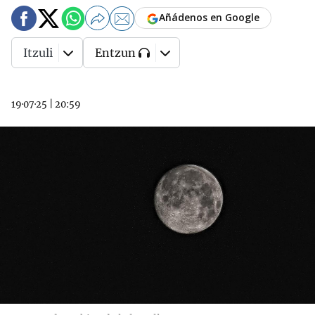
Añádenos en Google
Itzuli
Entzun
19·07·25
|
20:59