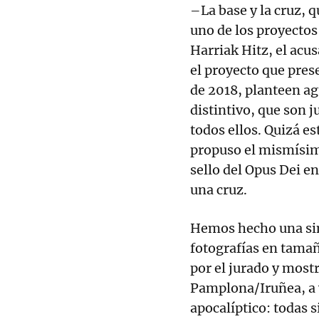
–La base y la cruz, 
uno de los proyecto
Harriak Hitz, el acu
el proyecto que pre
de 2018, planteen a
distintivo, que son 
todos ellos. Quizá e
propuso el mismísim
sello del Opus Dei e
una cruz.
Hemos hecho una sim
fotografías en tamañ
por el jurado y most
Pamplona/Iruñea, a v
apocalíptico: todas 