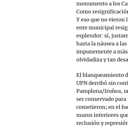
monumento a los Caíd
Como resignificación
Y eso que no vieron l
ente municipal resig
esplendor: sí, justam
hasta la náusea a las
impunemente a más d
olvidadiza y tan des
El blanqueamiento d
UPN derribó sin cont
Pamplona/Iruñea, un
ser conservado para n
cometieron; en el fu
muros interiores que
reclusión y represión