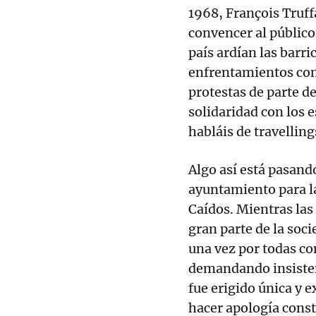
1968, François Truf
convencer al público
país ardían las barr
enfrentamientos con 
protestas de parte d
solidaridad con los 
habláis de travellin
Algo así está pasand
ayuntamiento para l
Caídos. Mientras las
gran parte de la soc
una vez por todas co
demandando insiste
fue erigido única y 
hacer apología const