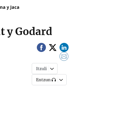
na y Jaca
ut y Godard
Itzuli
Entzun