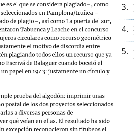
que es el que se considera plagiado–, como
3
s seleccionados en Pamplona/Iruñea –
sado de plagio–, así como La puerta del sur,
4
sentaron Tabuenca y Leache en el concurso
gujeros circulares como recurso geométrico
justamente el motivo de discordia entre
5
stén plagiando todos ellos un recurso que ya
o Escrivá de Balaguer cuando bocetó el
n un papel en 1943: justamente un círculo y
ple prueba del algodón: imprimir unas
o postal de los dos proyectos seleccionados
rarlas a diversas personas de
er qué veían en ellas. El resultado ha sido
sin excepción reconocieron sin titubeos el