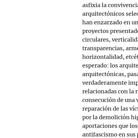
asfixia la convivenc
arquitectónicos sele
han enzarzado en una
proyectos presentad
circulares, verticali
transparencias, armo
horizontalidad, etcét
esperado: los arquit
arquitectónicas, pas
verdaderamente impo
relacionadas con la 
consecución de una ve
reparación de las ví
por la demolición hi
aportaciones que los
antifascismo en sus