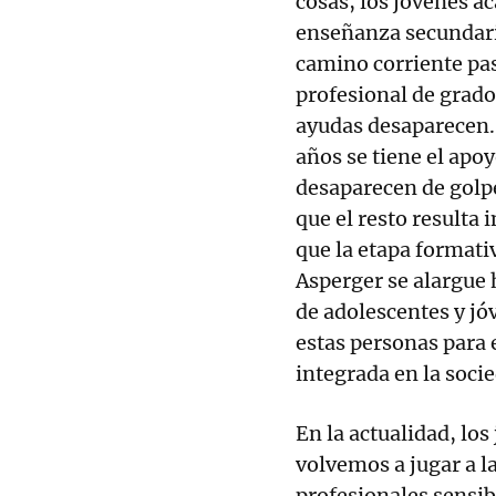
cosas, los jóvenes ac
enseñanza secundaria
camino corriente pas
profesional de grado
ayudas desaparecen. C
años se tiene el apoy
desaparecen de golpe
que el resto resulta
que la etapa formati
Asperger se alargue h
de adolescentes y jó
estas personas para e
integrada en la soci
En la actualidad, los
volvemos a jugar a l
profesionales sensib