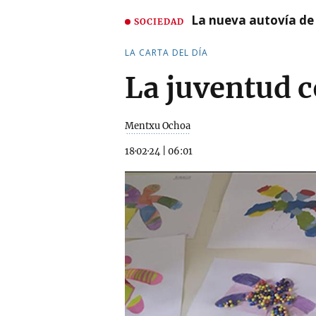
La nueva autovía de
SOCIEDAD
LA CARTA DEL DÍA
La juventud 
Mentxu Ochoa
18·02·24
|
06:01