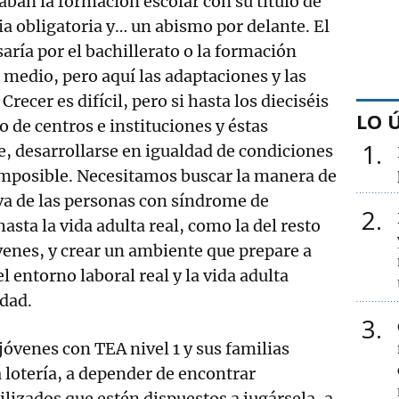
aban la formación escolar con su título de
 obligatoria y… un abismo por delante. El
aría por el bachillerato o la formación
 medio, pero aquí las adaptaciones y las
recer es difícil, pero si hasta los dieciséis
LO 
o de centros e instituciones y éstas
1
, desarrollarse en igualdad de condiciones
 imposible. Necesitamos buscar la manera de
va de las personas con síndrome de
2
asta la vida adulta real, como la del resto
venes, y crear un ambiente que prepare a
l entorno laboral real y la vida adulta
edad.
3
 jóvenes con TEA nivel 1 y sus familias
a lotería, a depender de encontrar
ilizados que estén dispuestos a jugársela, a