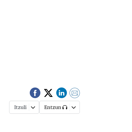
Itzuli
Entzun