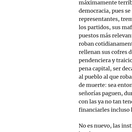
máximamente terrib
democracia, pues se
representantes, trem
los partidos, sus maf
puestos más relevant
roban cotidianamente
rellenan sus cofres d
pendenciera y traici
pena capital, ser dec
al pueblo al que rob
de muerte: sea enton
señorías paguen, du
con las ya no tan te
financiarles incluso
No es nuevo, las in