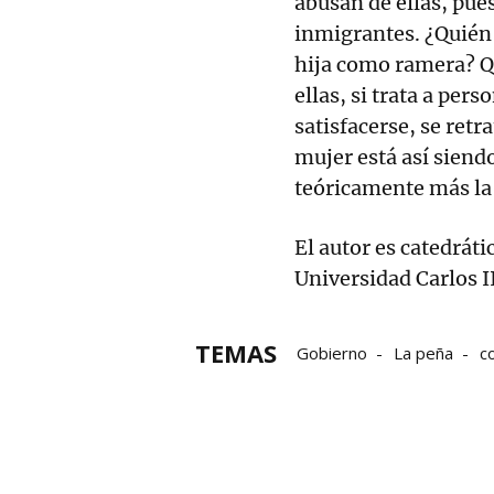
abusan de ellas, pue
inmigrantes. ¿Quién 
hija como ramera? Q
ellas, si trata a pe
satisfacerse, se retr
mujer está así siend
teóricamente más la
El autor es catedráti
Universidad Carlos I
TEMAS
Gobierno
La peña
c