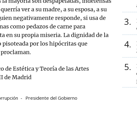
s la mayoría son despapeladas, indefensas
querría ver a su madre, a su esposa, a su
uien negativamente responde, si usa de
3
rsonas como pedazos de carne para
ata en su propia miseria. La dignidad de la
4
o pisoteada por los hipócritas que
 proclaman.
5
co de Estética y Teoría de las Artes
II de Madrid
orrupción
Presidente del Gobierno