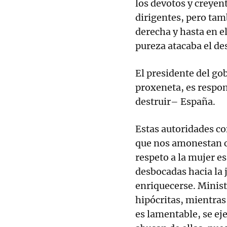
los devotos y creyent
dirigentes, pero ta
derecha y hasta en e
pureza atacaba el de
El presidente del go
proxeneta, es respon
destruir– España.
Estas autoridades c
que nos amonestan c
respeto a la mujer e
desbocadas hacia la j
enriquecerse. Minist
hipócritas, mientras
es lamentable, se ej