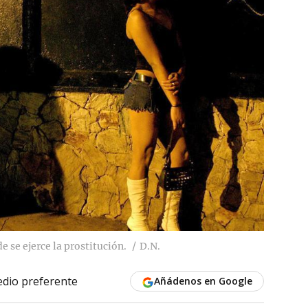
 se ejerce la prostitución.
D.N.
dio preferente
Añádenos en Google