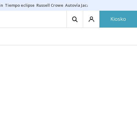
in
Tiempo eclipse
Russell Crowe
Autovía Jaca
Ronald Araújo
Prohibic
Kiosko