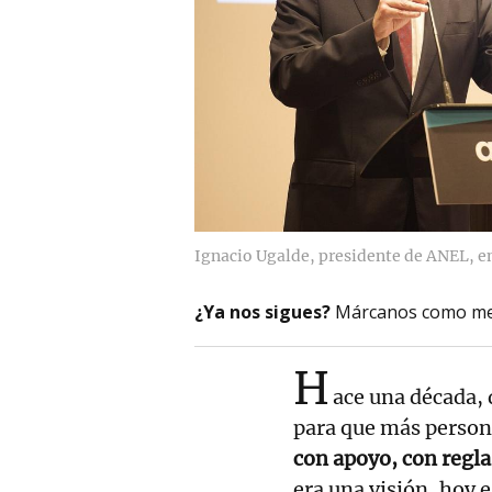
Ignacio Ugalde, presidente de ANEL, en
¿Ya nos sigues?
Márcanos como me
H
ace una década,
para que más person
con apoyo, con regla
era una visión, hoy 