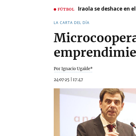
Iraola se deshace en e
FÚTBOL
LA CARTA DEL DÍA
Microcooperat
emprendimie
Por Ignacio Ugalde*
24·07·25
|
17:47