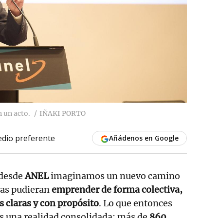
 un acto.
IÑAKI PORTO
dio preferente
Añádenos en Google
 desde
ANEL
imaginamos un nuevo camino
as pudieran
emprender de forma colectiva,
s claras y con propósito
. Lo que entonces
es una realidad consolidada: más de
860