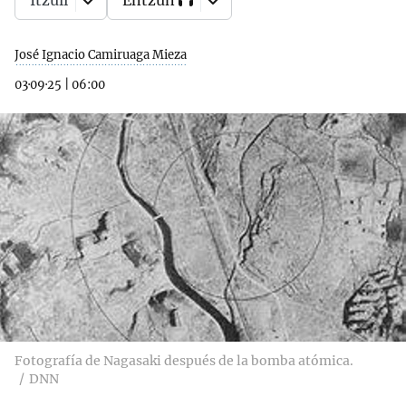
Itzuli
Entzun
José Ignacio Camiruaga Mieza
03·09·25
|
06:00
Fotografía de Nagasaki después de la bomba atómica.
DNN