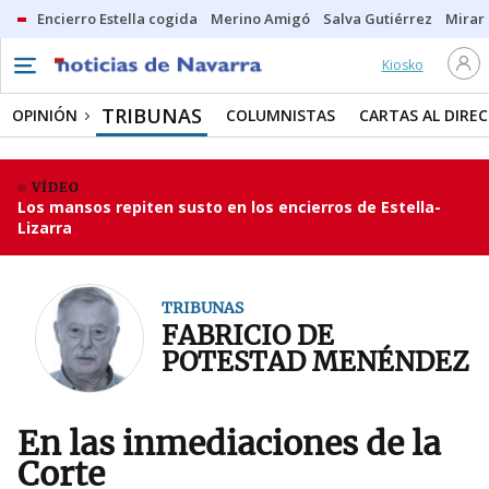
Encierro Estella cogida
Merino Amigó
Salva Gutiérrez
Mirar 
Kiosko
TRIBUNAS
OPINIÓN
COLUMNISTAS
CARTAS AL DIRE
VÍDEO
Los mansos repiten susto en los encierros de Estella-
Lizarra
TRIBUNAS
FABRICIO DE
POTESTAD MENÉNDEZ
En las inmediaciones de la
Corte