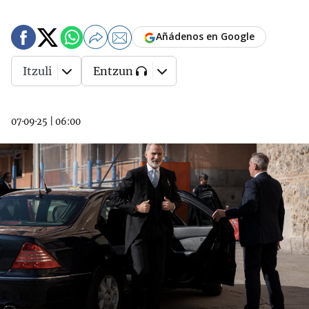
Añádenos en Google
Itzuli
Entzun
07·09·25
|
06:00