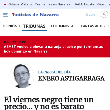
Oihane Mateos
Tormentas en Navarra
UAGA Tauste
Osasuna
Kiosko
TRIBUNAS
OPINIÓN
COLUMNISTAS
CARTAS AL DIRE
EL TIEMPO
AEMET vuelve a elevar a naranja el aviso por tormentas
hoy domingo en Navarra
LA CARTA DEL DÍA
ENEKO ASTIGARRAGA
El viernes negro tiene un
precio... y no es barato