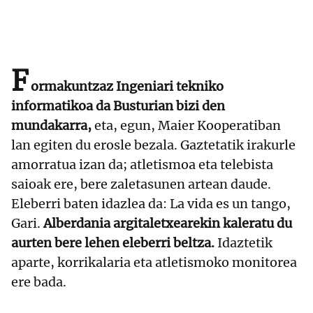
F
ormakuntzaz Ingeniari tekniko
informatikoa da Busturian bizi den
mundakarra,
eta, egun, Maier Kooperatiban
lan egiten du erosle bezala. Gaztetatik irakurle
amorratua izan da; atletismoa eta telebista
saioak ere, bere zaletasunen artean daude.
Eleberri baten idazlea da: La vida es un tango,
Gari.
Alberdania argitaletxearekin kaleratu du
aurten bere lehen eleberri beltza.
Idaztetik
aparte, korrikalaria eta atletismoko monitorea
ere bada.