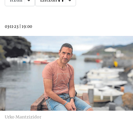
03·11·23
|
19:00
Urko Mantzizidor