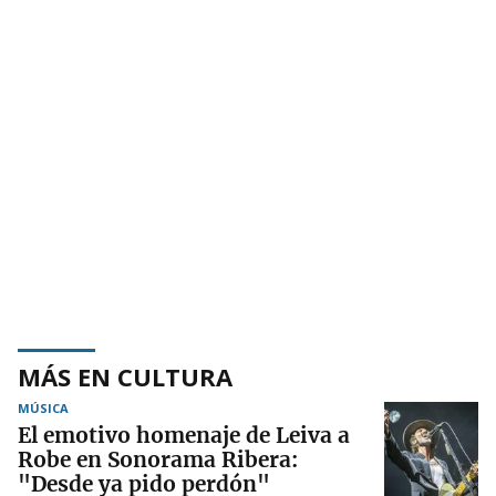
MÁS EN CULTURA
MÚSICA
El emotivo homenaje de Leiva a
Robe en Sonorama Ribera:
"Desde ya pido perdón"