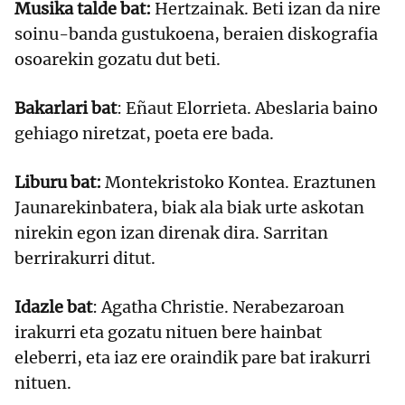
Musika talde bat:
Hertzainak. Beti izan da nire
soinu-banda gustukoena, beraien diskografia
osoarekin gozatu dut beti.
Bakarlari bat
: Eñaut Elorrieta. Abeslaria baino
gehiago niretzat, poeta ere bada.
Liburu bat:
Montekristoko Kontea. Eraztunen
Jaunarekinbatera, biak ala biak urte askotan
nirekin egon izan direnak dira. Sarritan
berrirakurri ditut.
Idazle bat
: Agatha Christie. Nerabezaroan
irakurri eta gozatu nituen bere hainbat
eleberri, eta iaz ere oraindik pare bat irakurri
nituen.