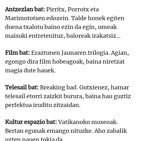
Antzezlan bat:
Pirritx, Porrotx eta
Marimototsen edozein. Talde honek egiten
duena txalotu baino ezin da egin, umeak
maisuki entretenituz, baloreak irakatsiz…
Film bat:
Eraztunen Jaunaren trilogia. Agian,
egongo dira film hobeagoak, baina niretzat
magia dute hauek.
Telesail bat:
Breaking bad. Gutxienez, hamar
telesail etorri zaizkit burura, baina hau guztiz
perfektua iruditu zitzaidan.
Kultur espazio bat:
Vatikanoko museoak.
Bertan egunak emango nituzke. Aho zabalik
uzten nauen tokia da.