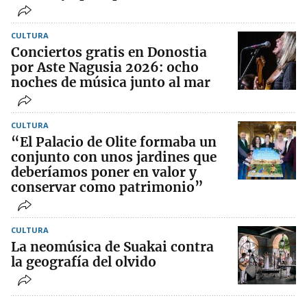
CULTURA
Conciertos gratis en Donostia
por Aste Nagusia 2026: ocho
noches de música junto al mar
CULTURA
“El Palacio de Olite formaba un
conjunto con unos jardines que
deberíamos poner en valor y
conservar como patrimonio”
CULTURA
La neomúsica de Suakai contra
la geografía del olvido