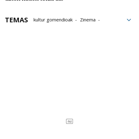
TEMAS
kultur gomendioak
Zinema
Liburuak
Idazleak