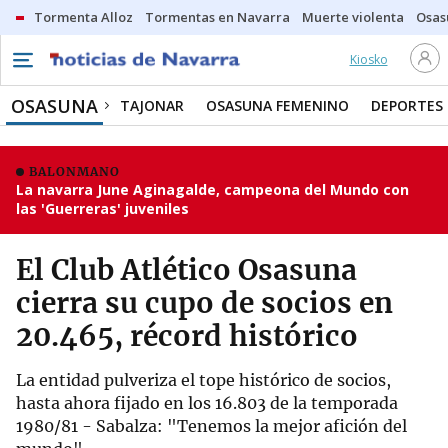
Tormenta Alloz
Tormentas en Navarra
Muerte violenta
Osas
Kiosko
OSASUNA
TAJONAR
OSASUNA FEMENINO
DEPORTES
BALONMANO
La navarra June Aginagalde, campeona del Mundo con
las 'Guerreras' juveniles
El Club Atlético Osasuna
cierra su cupo de socios en
20.465, récord histórico
La entidad pulveriza el tope histórico de socios,
hasta ahora fijado en los 16.803 de la temporada
1980/81 - Sabalza: "Tenemos la mejor afición del