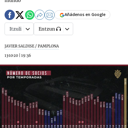
mundo"
Añádenos en Google
Itzuli
Entzun
JAVIER SALDISE / PAMPLONA
13·10·20
|
19:36