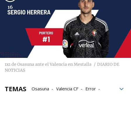
16
1x1 de Osasuna ante el Valencia en Mestalla
DIARIO DE
NOTICIAS
TEMAS
Osasuna
Valencia CF
Error
Actuación
Fútbol
Valencia-Osasuna
VAR