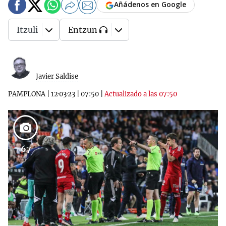
Añádenos en Google
Itzuli
Entzun
Javier Saldise
PAMPLONA
|
12·03·23
|
07:50
|
Actualizado a las 07:50
67