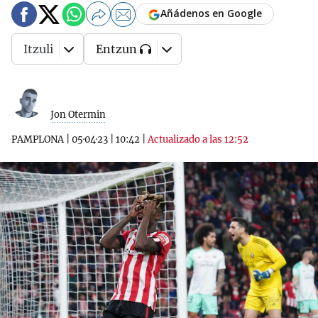
Añádenos en Google
Itzuli
Entzun
Jon Otermin
PAMPLONA
|
05·04·23
|
10:42
|
Actualizado a las 12:52