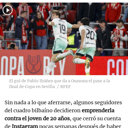
El gol de Pablo Ibáñez que da a Osasuna el pase a la
final de Copa en Sevilla
RFEF
Sin nada a lo que aferrarse, algunos seguidores
del cuadro bilbaíno decidieron
emprenderla
contra el joven de 20 años
, que cerró su cuenta
de
Instagram
pocas semanas después de haber