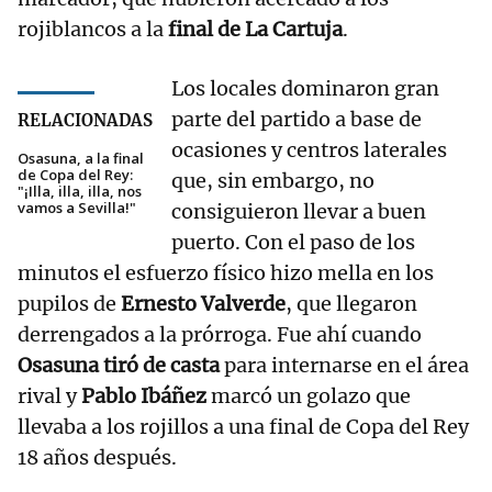
rojiblancos a la
final de La Cartuja
.
Los locales dominaron gran
parte del partido a base de
RELACIONADAS
ocasiones y centros laterales
Osasuna, a la final
de Copa del Rey:
que, sin embargo, no
"¡Illa, illa, illa, nos
vamos a Sevilla!"
consiguieron llevar a buen
puerto. Con el paso de los
minutos el esfuerzo físico hizo mella en los
pupilos de
Ernesto Valverde
, que llegaron
derrengados a la prórroga. Fue ahí cuando
Osasuna tiró de casta
para internarse en el área
rival y
Pablo Ibáñez
marcó un golazo que
llevaba a los rojillos a una final de Copa del Rey
18 años después.